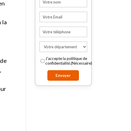
en
Nom
E-
mail
(Nécessaire)
 la
Téléphone
(Nécessaire)
Votre
département
(Nécessaire)
RGPD
(Nécessaire)
J’accepte la politique de
 de
confidentialité.
(Nécessaire)
,
our