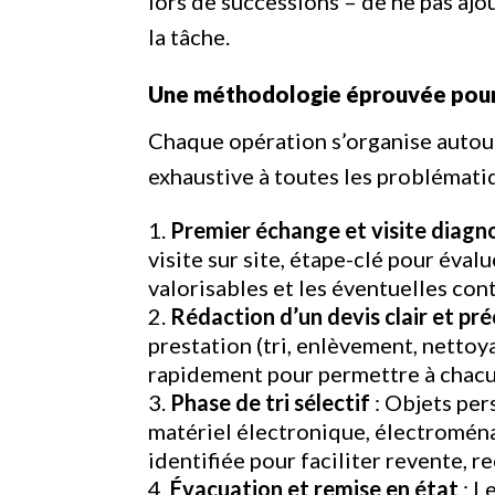
lors de successions – de ne pas ajo
la tâche.
Une méthodologie éprouvée pour 
Chaque opération s’organise autou
exhaustive à toutes les problémati
Premier échange et visite diagn
visite sur site, étape-clé pour éval
valorisables et les éventuelles cont
Rédaction d’un devis clair et pré
prestation (tri, enlèvement, nettoyag
rapidement pour permettre à chacu
Phase de tri sélectif
: Objets per
matériel électronique, électromén
identifiée pour faciliter revente, 
Évacuation et remise en état
: L