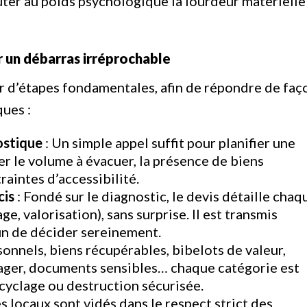
uter au poids psychologique la lourdeur matérielle
un débarras irréprochable
r d’étapes fondamentales, afin de répondre de faç
ques :
ostique
: Un simple appel suffit pour planifier une
uer le volume à évacuer, la présence de biens
raintes d’accessibilité.
cis
: Fondé sur le diagnostic, le devis détaille chaq
e, valorisation), sans surprise. Il est transmis
n de décider sereinement.
sonnels, biens récupérables, bibelots de valeur,
ager, documents sensibles… chaque catégorie est
recyclage ou destruction sécurisée.
es locaux sont vidés dans le respect strict des