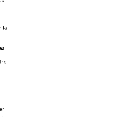
r la
es
tre
ier