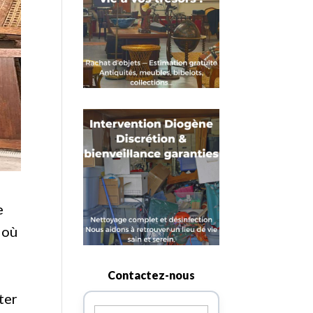
e
 où
Contactez-nous
ter
Nom
(Nécessaire)