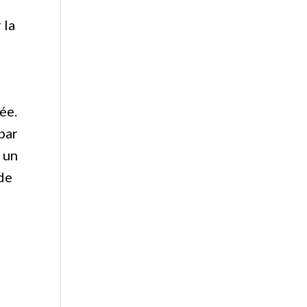
 la
ée.
par
 un
 de